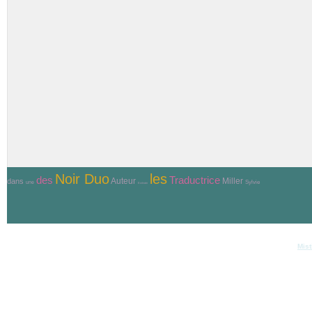
Noir Duo
les
Traductrice
des
Auteur
Miller
dans
Sylvie
une
Ecrivain
© Copyri
Réalisation et hébergement
Mist