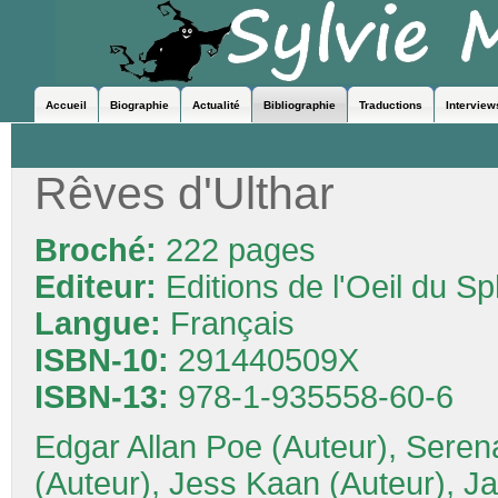
Accueil
Biographie
Actualité
Bibliographie
Traductions
Interview
Rêves d'Ulthar
Broché:
222 pages
Editeur:
Editions de l'Oeil du S
Langue:
Français
ISBN-10:
291440509X
ISBN-13:
978-1-935558-60-6
Edgar Allan Poe (Auteur), Seren
(Auteur), Jess Kaan (Auteur), 