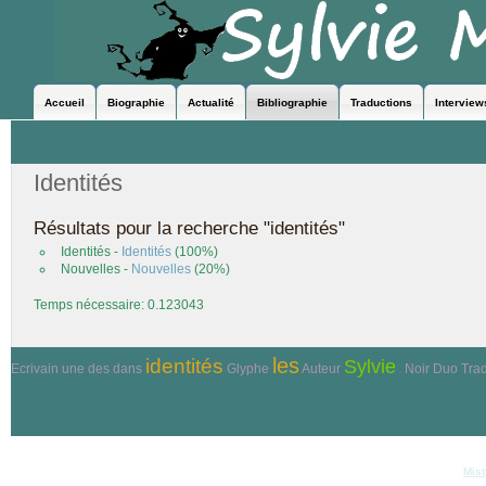
Accueil
Biographie
Actualité
Bibliographie
Traductions
Interview
Identités
Résultats pour la recherche "identités"
Identités
-
Identités
(100%)
Nouvelles -
Nouvelles
(20%)
Temps nécessaire: 0.123043
identités
les
Sylvie
Ecrivain
une
des
dans
Glyphe
Auteur
Noir Duo
Trad
Miller
© Copyri
Réalisation et hébergement
Mist