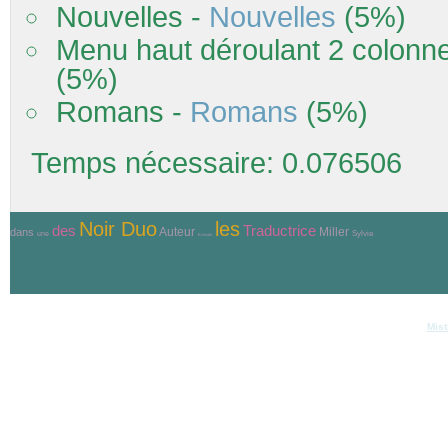
Nouvelles -
Nouvelles
(5%)
Menu haut déroulant 2 colonn
(5%)
Romans -
Romans
(5%)
Temps nécessaire: 0.076506
Noir Duo
les
Traductrice
des
Auteur
Miller
dans
Sylvie
une
Ecrivain
© Copyri
Réalisation et hébergement
Mist