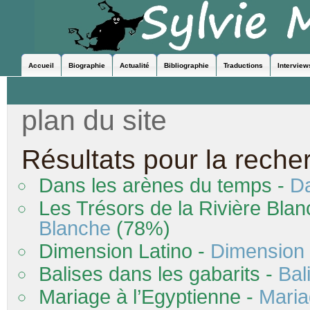
Accueil
Biographie
Actualité
Bibliographie
Traductions
Interview
plan du site
Résultats pour la reche
Dans
les arènes du temps -
D
Les Trésors de la Rivière Bla
Blanche
(78%)
Dimension Latino -
Dimension 
Balises
dans
les gabarits -
Bal
Mariage à l’Egyptienne -
Maria