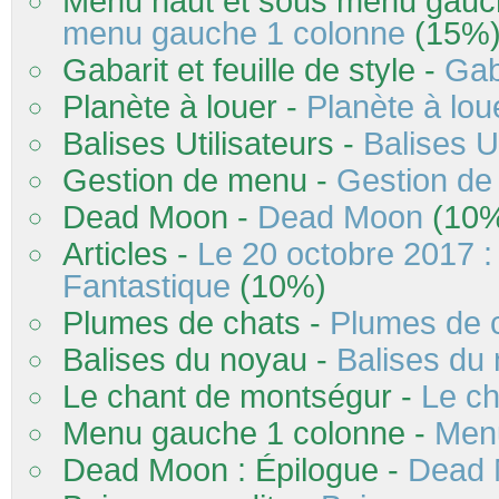
Menu haut et sous menu gauc
menu gauche 1 colonne
(15%
Gabarit et feuille de style -
Gaba
Planète à louer -
Planète à lou
Balises Utilisateurs -
Balises Ut
Gestion de menu -
Gestion d
Dead Moon -
Dead Moon
(10
Articles -
Le 20 octobre 2017 : 
Fantastique
(10%)
Plumes de chats -
Plumes de 
Balises du noyau -
Balises du
Le chant de montségur -
Le c
Menu gauche 1 colonne -
Men
Dead Moon : Épilogue -
Dead 