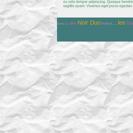
eu odio tempor adipiscing. Quisque hendrer
sagittis quam. Vivamus eget purus egestas 
Noir Duo
les
Tra
des
Auteur
dans
une
Ecrivain