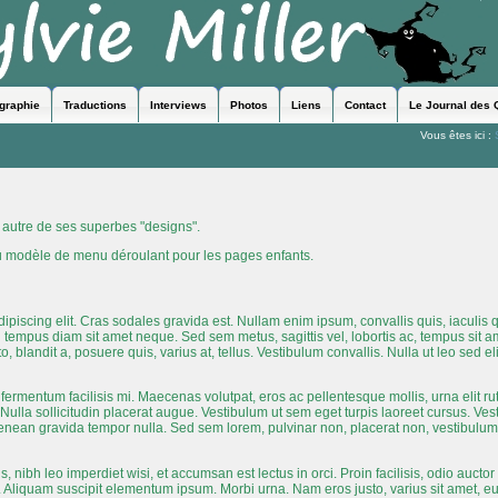
ographie
Traductions
Interviews
Photos
Liens
Contact
Le Journal des 
Vous êtes ici :
autre de ses superbes "designs".
au modèle de menu déroulant pour les pages enfants.
piscing elit. Cras sodales gravida est. Nullam enim ipsum, convallis quis, iaculis qui
bi tempus diam sit amet neque. Sed sem metus, sagittis vel, lobortis ac, tempus sit 
o, blandit a, posuere quis, varius at, tellus. Vestibulum convallis. Nulla ut leo sed e
 fermentum facilisis mi. Maecenas volutpat, eros ac pellentesque mollis, urna elit ru
ulla sollicitudin placerat augue. Vestibulum ut sem eget turpis laoreet cursus. Vest
 Aenean gravida tempor nulla. Sed sem lorem, pulvinar non, placerat non, vestibulum 
s, nibh leo imperdiet wisi, et accumsan est lectus in orci. Proin facilisis, odio auct
i. Aliquam suscipit elementum ipsum. Morbi urna. Nam eros justo, varius sit amet, 