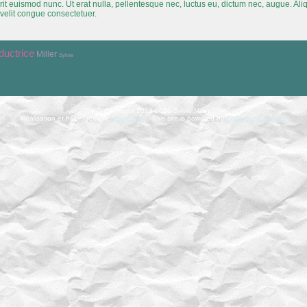
it euismod nunc. Ut erat nulla, pellentesque nec, luctus eu, dictum nec, augue. Al
velit congue consectetuer.
ductrice
Miller
Sylvie
© Copyright 2013-2026 Sylvie Miller
Réalisation et hébergement
Mistic Sàrl
- This site is powered by
CMS Made Simple