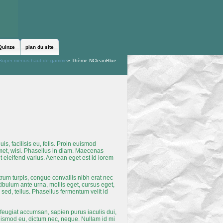
Quinze
plan du site
Super menus haut de gamme
»
Thème NCleanBlue
s, facilisis eu, felis. Proin euismod
amet, wisi. Phasellus in diam. Maecenas
lit eleifend varius. Aenean eget est id lorem
trum turpis, congue convallis nibh erat nec
ibulum ante urna, mollis eget, cursus eget,
sed, tellus. Phasellus fermentum velit id
or feugiat accumsan, sapien purus iaculis dui,
euismod eu, dictum nec, neque. Nullam id mi