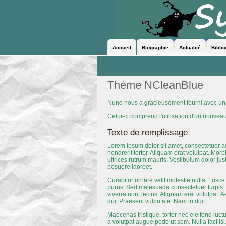
Accueil
Biographie
Actualité
Bibli
Thème NCleanBlue
Nuno nous a gracieusement fourni avec un 
Celui-ci comprend l'utilisation d'un nouve
Texte de remplissage
Lorem ipsum dolor sit amet, consectetuer adi
hendrerit tortor. Aliquam erat volutpat. Mor
ultrices rutrum mauris. Vestibulum dolor just
posuere laoreet.
Curabitur ornare velit molestie nulla. Fusce
purus. Sed malesuada consectetuer turpis. N
viverra non, lectus. Aliquam erat volutpat.
dui. Praesent vulputate. Nam in dui.
Maecenas tristique, tortor nec eleifend luctu
a volutpat augue pede ut sem. Nulla facilis