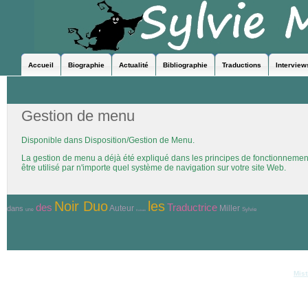
Accueil
Biographie
Actualité
Bibliographie
Traductions
Interview
Gestion de menu
Disponible dans Disposition/Gestion de Menu.
La gestion de menu a déjà été expliqué dans les principes de fonctionnemen
être utilisé par n'importe quel système de navigation sur votre site Web.
Noir Duo
les
Traductrice
des
Auteur
Miller
dans
Sylvie
une
Ecrivain
© Copyri
Réalisation et hébergement
Mist