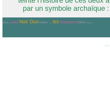
teinte l’histoire de ces de
par un symbole archaïque : la 
Noir Duo
les
Traductrice
des
Auteur
Miller
dans
Sylvie
une
Ecrivain
© Copyri
Réalisation et hébergement
Mist