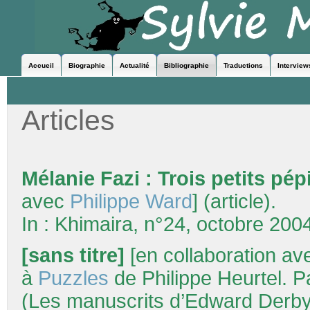
Accueil
Biographie
Actualité
Bibliographie
Traductions
Interview
Articles
Mélanie Fazi : Trois petits pé
avec
Philippe Ward
] (article).
In : Khimaira, n°24, octobre 200
[sans titre]
[en collaboration a
à
Puzzles
de Philippe Heurtel. 
(Les manuscrits d’Edward Derby,