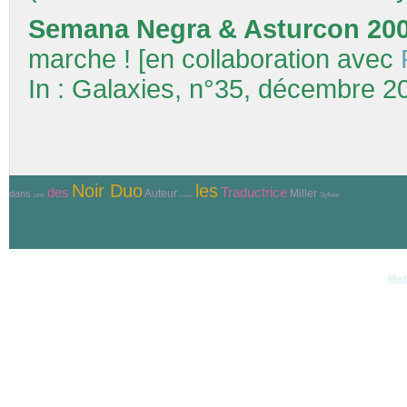
Semana Negra & Asturcon 20
marche ! [en collaboration avec
In : Galaxies, n°35, décembre 2
Noir Duo
les
Traductrice
des
Auteur
Miller
dans
Sylvie
une
Ecrivain
© Copyri
Réalisation et hébergement
Mist